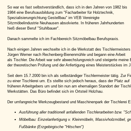
So war es fast selbstverständlich, dass ich in den Jahren von 1982 bis
1984 eine Berufsausbildung zum "Facharbeiter für Holztechnik,
Spezialisierungrichtung Gestellbau" im VEB Vereinigte
Sitzmöbelindustrie Neuhausen absolvierte. In früheren Jahrhunderten
hieß dieser Beruf "Stuhlbauer".
Danach sammelte ich im Fachbereich Sitzmöbelbau Berufspraxis.
Nach einigen Jahren wechselte ich in die Werkstatt des Tischlermeisters
Jürgen Werner nach Rechenberg-Bienenmühle und begann eine Arbeit
als Tischler. Die Arbeit war sehr abwechslungsreich und steigerte mein
der theoretischen Prüfung und der Anfertigung eines Meisterstückes im 
Seit dem 15.7.2000 bin ich als selbständiger Tischlermeister tätig. Zur
zu einer Tischlerei um. Es stellte sich jedoch heraus, dass der Platz au
früheren Arbeitgebers um und bin nun am ehemaligen Standort der Tischl
Werkstätten. Das Büro befindet sich im Ortsteil Holzhau.
Der umfangreiche Werkzeugbestand und Maschinenpark der Tischlerei Eile
Ausführung aller traditionell anfallenden Tischlerarbeiten bzw. "Sc
Möbelbau: Einzelanfertigung v. Kleinmöbeln, Massivholzmöbel, gr
Fußbänke (Erzgebirgische "Hitschen")