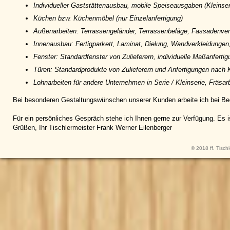
Individueller Gaststättenausbau, mobile Speiseausgaben (Kleinser
Küchen bzw. Küchenmöbel (nur Einzelanfertigung)
Außenarbeiten: Terrassengeländer, Terrassenbeläge, Fassadenve
Innenausbau: Fertigparkett, Laminat, Dielung, Wandverkleidungen
Fenster: Standardfenster von Zulieferern, individuelle Maßanfert
Türen: Standardprodukte von Zulieferern und Anfertigungen nac
Lohnarbeiten für andere Unternehmen in Serie / Kleinserie, Fräsar
Bei besonderen Gestaltungswünschen unserer Kunden arbeite ich bei Bed
Für ein persönliches Gespräch stehe ich Ihnen gerne zur Verfügung. Es i
Grüßen, Ihr Tischlermeister Frank Werner Eilenberger
© 2018 ff. Tisch